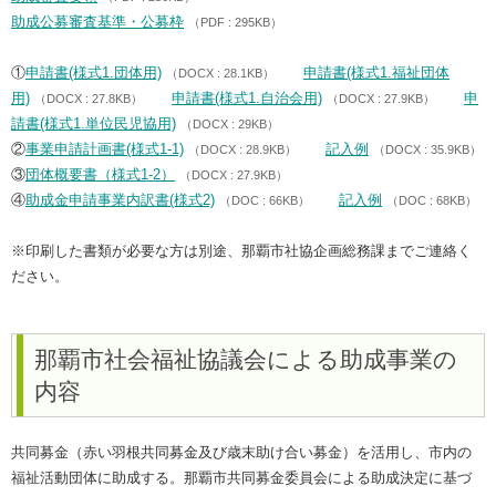
助成公募審査基準・公募枠
（PDF : 295KB）
①
申請書(様式1.団体用)
申請書(様式1.福祉団体
（DOCX : 28.1KB）
用)
申請書(様式1.自治会用)
申
（DOCX : 27.8KB）
（DOCX : 27.9KB）
請書(様式1.単位民児協用)
（DOCX : 29KB）
②
事業申請計画書(様式1-1)
記入例
（DOCX : 28.9KB）
（DOCX : 35.9KB）
③
団体概要書（様式1-2）
（DOCX : 27.9KB）
④
助成金申請事業内訳書(様式2)
記入例
（DOC : 66KB）
（DOC : 68KB）
※印刷した書類が必要な方は別途、那覇市社協企画総務課までご連絡く
ださい。
那覇市社会福祉協議会による助成事業の
内容
共同募金（赤い羽根共同募金及び歳末助け合い募金）を活用し、市内の
福祉活動団体に助成する。那覇市共同募金委員会による助成決定に基づ