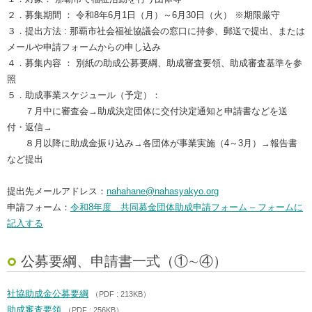
２．募集期間 ： 令和8年6月1日（月）～6月30日（火） ※期限厳守
３．提出方法 : 那覇市社会福祉協議会の窓口に持参、郵送で提出、または
メールや申請フォームからの申し込み
４．募集内容 ： 別紙の助成公募要綱、助成審査要領、助成審査基準を参
照
５．助成事業スケジュール（予定）：
７月中に審査会→助成決定団体に交付決定通知と申請書などを送
付・返信→
８月以降に助成金振り込み→各団体が事業実施（4～3月）→報告書
など提出
提出先メールアドレス：
nahahane@nahasyakyo.org
申請フォーム：
令和8年度 共同募金団体助成申請フォーム – フォーム​に
記入する
公募要綱、申請書一式（①∼④）
社協助成金公募要綱
（PDF : 213KB）
助成審査要領
（PDF : 256KB）