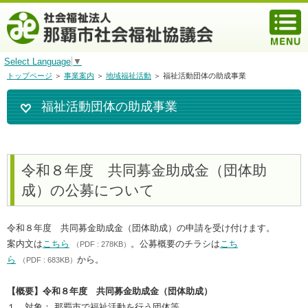
Select Language
▼
トップページ
＞
事業案内
＞
地域福祉活動
＞ 福祉活動団体の助成事業
福祉活動団体の助成事業
令和８年度 共同募金助成金（団体助
成）の公募について
令和８年度 共同募金助成金（団体助成）の申請を受け付けます。
案内文は
こちら
。公募概要のチラシは
こち
（PDF : 278KB）
ら
から。
（PDF : 683KB）
【概要】令和８年度 共同募金助成金（団体助成）
１．対象： 那覇市で福祉活動を行う団体等