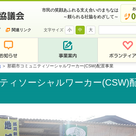
市民の笑顔あふれる支え合いのまちなは
～頼られる社協をめざして～
小
中
大
プ
関連リンク
文字サイズ
動
＞ 那覇市コミュニティソーシャルワーカー(CSW)配置事業
ティソーシャルワーカー(CSW)