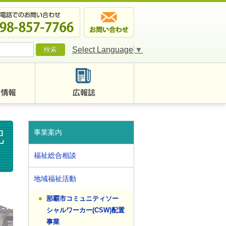
Select Language
▼
事業案内
配
福祉総合相談
地域福祉活動
那覇市コミュニティソー
シャルワーカー(CSW)配置
事業