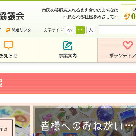
市民の笑顔あふれる支え合いのまちなは
～頼られる社協をめざして～
小
中
大
プ
関連リンク
文字サイズ
報