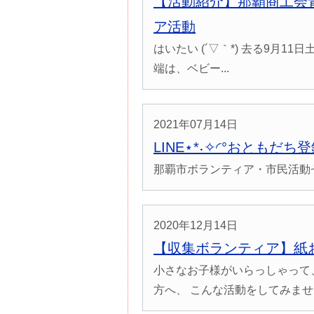
【活動紹介】那覇商工会
ア活動
はいたい (´▽｀*) 去る9月
端は、ベビー...
2021年07月14日
LINE⋆*˖✧◜°おともだ
那覇市ボランティア・市民活動セン
2020年12月14日
【収集ボランティア】紙
小さなお子様がいらっしゃって
方へ、 こんな活動をしてみません