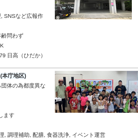
, SNSなど広報作
年齢問わず
OK
979 日高（ひだか）
ト
(本庁地区)
る団体の為都度異な
します
, 調理補助, 配膳, 食器洗浄, イベント運営