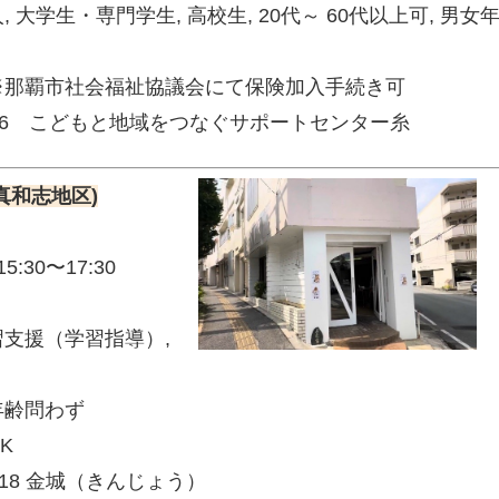
大学生・専門学生, 高校生, 20代～ 60代以上可, 男女
那覇市社会福祉協議会にて保険加入手続き可
7766 こどもと地域をつなぐサポートセンター糸
(真和志地区)
30〜17:30
支援（学習指導）,
年齢問わず
OK
8718 金城（きんじょう）