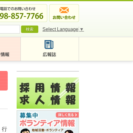
Select Language
▼
く行