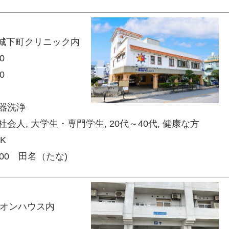
里城下町クリニック内
0
0
食器洗浄
会人, 大学生・専門学生, 20代～40代, 健康な方
OK
200 田名（たな)
 シオンハウス内