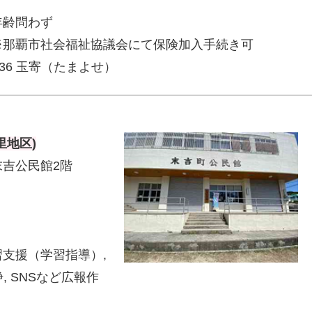
年齢問わず
那覇市社会福祉協議会にて保険加入手続き可
436 玉寄（たまよせ）
里地区)
末吉公民館2階
支援（学習指導）,
浄, SNSなど広報作