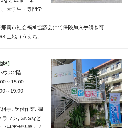
人、大学生・専門学
※那覇市社会福祉協議会にて保険加入手続き可
568 上地（うえち）
地区)
ハウス2階
0～15:00
～19:00
手, 受付作業, 調
メラマン, SNSなど
整理（駐車場誘導ふく