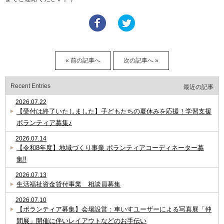
« 前の記事へ
次の記事へ »
Recent Entries
最近の記事
2026.07.22
【受付は終了いたしました】子どもたちの夏休みを応援！学習支援
ボランティア募集♪
2026.07.14
【令和8年度】地域づくり事業 ボランティアコーディネーター募
集‼
2026.07.13
生活福祉資金貸付事業 相談員募集
2026.07.10
【ボランティア募集】会場設営：車いすユーザーによる写真展「仲
間展」開催に伴いレイアウトなどのお手伝い