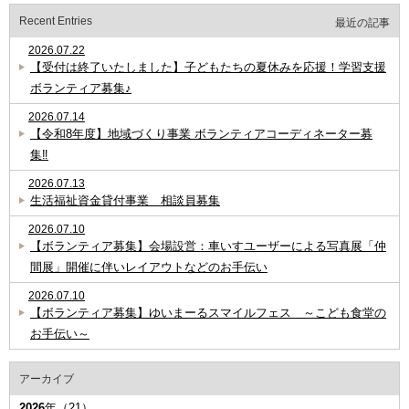
Recent Entries
最近の記事
2026.07.22
【受付は終了いたしました】子どもたちの夏休みを応援！学習支援
ボランティア募集♪
2026.07.14
【令和8年度】地域づくり事業 ボランティアコーディネーター募
集‼
2026.07.13
生活福祉資金貸付事業 相談員募集
2026.07.10
【ボランティア募集】会場設営：車いすユーザーによる写真展「仲
間展」開催に伴いレイアウトなどのお手伝い
2026.07.10
【ボランティア募集】ゆいまーるスマイルフェス ～こども食堂の
お手伝い～
アーカイブ
2026
年（21）